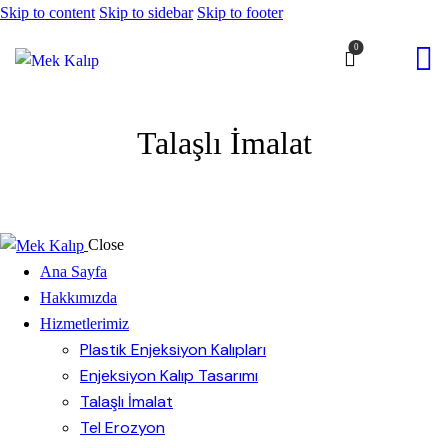
Skip to content
Skip to sidebar
Skip to footer
0
Talaşlı İmalat
Close
Ana Sayfa
Hakkımızda
Hizmetlerimiz
Plastik Enjeksiyon Kalıpları
Enjeksiyon Kalıp Tasarımı
Talaşlı İmalat
Tel Erozyon